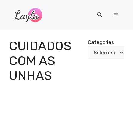
Pular
para
Menu
o
conteúdo
CUIDADOS
Categorias
COM AS
UNHAS