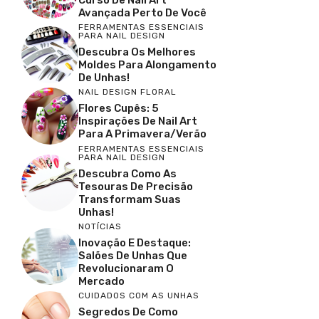
Avançada Perto De Você
FERRAMENTAS ESSENCIAIS
PARA NAIL DESIGN
Descubra Os Melhores
Moldes Para Alongamento
De Unhas!
NAIL DESIGN FLORAL
Flores Cupês: 5
Inspirações De Nail Art
Para A Primavera/Verão
FERRAMENTAS ESSENCIAIS
PARA NAIL DESIGN
Descubra Como As
Tesouras De Precisão
Transformam Suas
Unhas!
NOTÍCIAS
Inovação E Destaque:
Salões De Unhas Que
Revolucionaram O
Mercado
CUIDADOS COM AS UNHAS
Segredos De Como