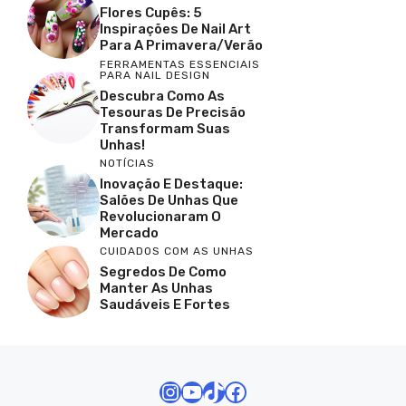
Flores Cupês: 5
Inspirações De Nail Art
Para A Primavera/Verão
FERRAMENTAS ESSENCIAIS
PARA NAIL DESIGN
Descubra Como As
Tesouras De Precisão
Transformam Suas
Unhas!
NOTÍCIAS
Inovação E Destaque:
Salões De Unhas Que
Revolucionaram O
Mercado
CUIDADOS COM AS UNHAS
Segredos De Como
Manter As Unhas
Saudáveis E Fortes
Instagram
Youtube
TikTok
Facebook