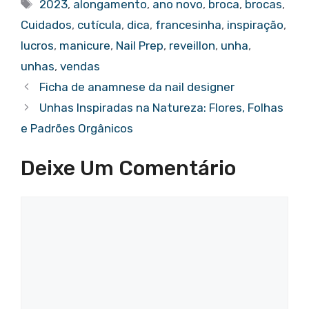
Tags
2023
,
alongamento
,
ano novo
,
broca
,
brocas
,
Cuidados
,
cutícula
,
dica
,
francesinha
,
inspiração
,
lucros
,
manicure
,
Nail Prep
,
reveillon
,
unha
,
unhas
,
vendas
Ficha de anamnese da nail designer
Unhas Inspiradas na Natureza: Flores, Folhas
e Padrões Orgânicos
Deixe Um Comentário
Comentário