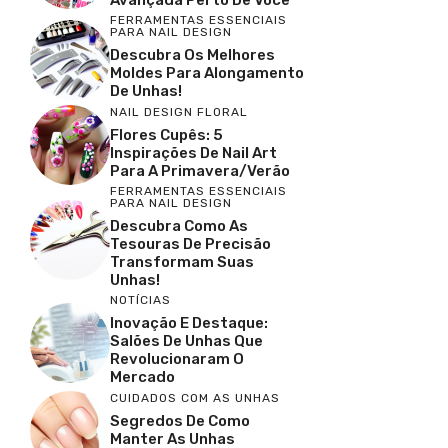
Avançada Perto De Você
FERRAMENTAS ESSENCIAIS
PARA NAIL DESIGN
Descubra Os Melhores
Moldes Para Alongamento
De Unhas!
NAIL DESIGN FLORAL
Flores Cupês: 5
Inspirações De Nail Art
Para A Primavera/Verão
FERRAMENTAS ESSENCIAIS
PARA NAIL DESIGN
Descubra Como As
Tesouras De Precisão
Transformam Suas
Unhas!
NOTÍCIAS
Inovação E Destaque:
Salões De Unhas Que
Revolucionaram O
Mercado
CUIDADOS COM AS UNHAS
Segredos De Como
Manter As Unhas