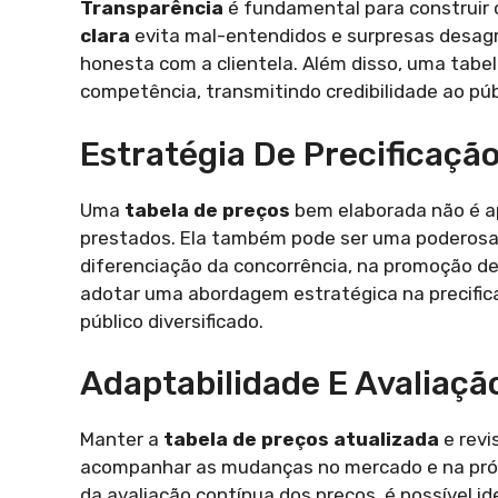
Transparência
é fundamental para construir 
clara
evita mal-entendidos e surpresas desagr
honesta com a clientela. Além disso, uma tabe
competência, transmitindo credibilidade ao púb
Estratégia De Precificaçã
Uma
tabela de preços
bem elaborada não é ap
prestados. Ela também pode ser uma poderos
diferenciação da concorrência, na promoção de s
adotar uma abordagem estratégica na precificaç
público diversificado.
Adaptabilidade E Avaliaçã
Manter a
tabela de preços atualizada
e revi
acompanhar as mudanças no mercado e na própr
da avaliação contínua dos preços, é possível id