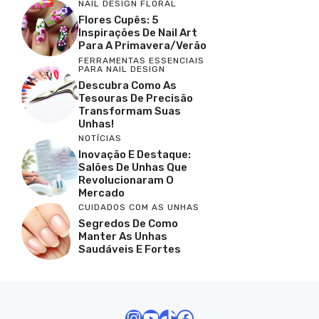
NAIL DESIGN FLORAL
Flores Cupês: 5
Inspirações De Nail Art
Para A Primavera/Verão
FERRAMENTAS ESSENCIAIS
PARA NAIL DESIGN
Descubra Como As
Tesouras De Precisão
Transformam Suas
Unhas!
NOTÍCIAS
Inovação E Destaque:
Salões De Unhas Que
Revolucionaram O
Mercado
CUIDADOS COM AS UNHAS
Segredos De Como
Manter As Unhas
Saudáveis E Fortes
Instagram
Youtube
TikTok
Facebook