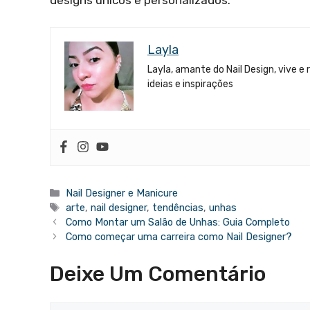
designs únicos e personalizados.
Layla
Layla, amante do Nail Design, vive e
ideias e inspirações
Categorias
Nail Designer e Manicure
Tags
arte
,
nail designer
,
tendências
,
unhas
Como Montar um Salão de Unhas: Guia Completo
Como começar uma carreira como Nail Designer?
Deixe Um Comentário