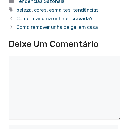
Categorias
Tendências Sazonais
Tags
beleza
,
cores
,
esmaltes
,
tendências
Como tirar uma unha encravada?
Como remover unha de gel em casa
Deixe Um Comentário
Comentário
Nome