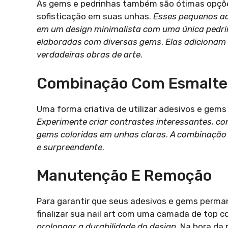
As gems e pedrinhas também são ótimas opçõ
sofisticação em suas unhas.
Esses pequenos ad
em um design minimalista com uma única pedr
elaboradas com diversas gems
.
Elas adicionam 
verdadeiras obras de arte
.
Combinação Com Esmalte
Uma forma criativa de utilizar adesivos e gem
Experimente criar contrastes interessantes, co
gems coloridas em unhas claras
.
A combinação d
e surpreendente
.
Manutenção E Remoção
Para garantir que seus adesivos e gems perma
finalizar sua nail art com uma camada de top c
prolongar a durabilidade do design
. Na hora da