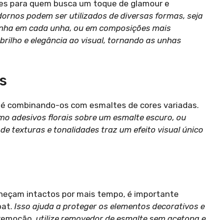
es para quem busca um toque de glamour e
ornos podem ser utilizados de diversas formas, seja
inha em cada unha, ou em composições mais
brilho e elegância ao visual, tornando as unhas
s
s é combinando-os com esmaltes de cores variadas.
mo adesivos florais sobre um esmalte escuro, ou
e texturas e tonalidades traz um efeito visual único
neçam intactos por mais tempo, é importante
oat.
Isso ajuda a proteger os elementos decorativos e
 remoção,
utilize removedor de esmalte sem acetona e