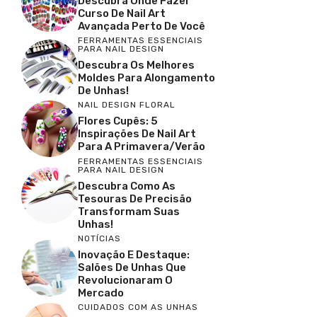
Descubra Onde Fazer
Curso De Nail Art
Avançada Perto De Você
FERRAMENTAS ESSENCIAIS
PARA NAIL DESIGN
Descubra Os Melhores
Moldes Para Alongamento
De Unhas!
NAIL DESIGN FLORAL
Flores Cupês: 5
Inspirações De Nail Art
Para A Primavera/Verão
FERRAMENTAS ESSENCIAIS
PARA NAIL DESIGN
Descubra Como As
Tesouras De Precisão
Transformam Suas
Unhas!
NOTÍCIAS
Inovação E Destaque:
Salões De Unhas Que
Revolucionaram O
Mercado
CUIDADOS COM AS UNHAS